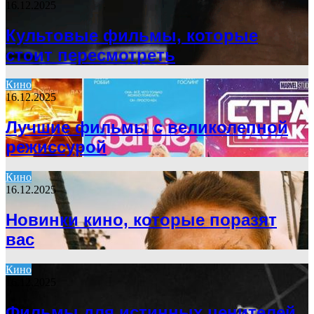
16.12.2025
Культовые фильмы, которые
стоит пересмотреть
Кино
16.12.2025
Лучшие фильмы с великолепной
режиссурой
Кино
16.12.2025
Новинки кино, которые поразят
вас
Кино
16.12.2025
Фильмы для истинных ценителей