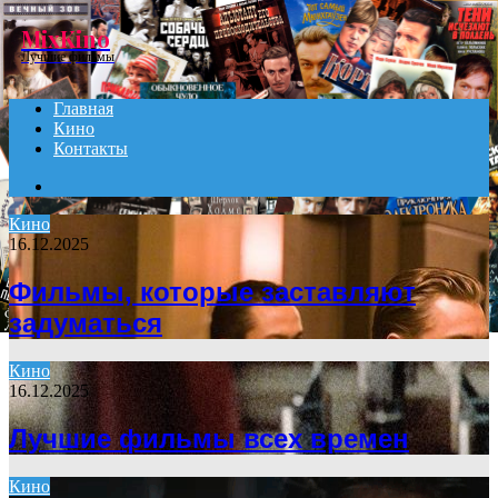
Menu
MixKino
Лучшие фильмы
Главная
Кино
Контакты
Search
for
Кино
16.12.2025
Фильмы, которые заставляют
задуматься
Кино
16.12.2025
Лучшие фильмы всех времен
Кино