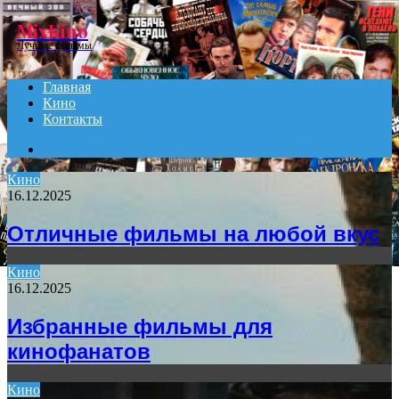
Menu
MixKino
Лучшие фильмы
Главная
Кино
Контакты
Search
for
Кино
16.12.2025
Отличные фильмы на любой вкус
Кино
16.12.2025
Избранные фильмы для
кинофанатов
Кино