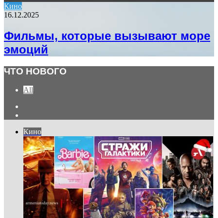
Кино
16.12.2025
Фильмы, которые вызывают море
эмоций
ЧТО НОВОГО
All
Previous
page
Next
page
Кино