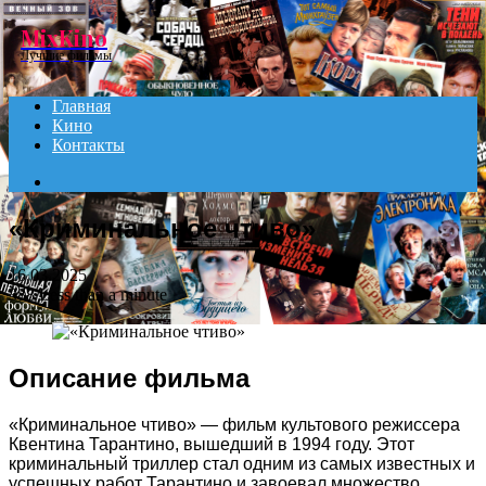
Menu
MixKino
Лучшие фильмы
Главная
Кино
Контакты
Search
for
«Криминальное чтиво»
16.03.2025
388
Less than a minute
Описание фильма
«Криминальное чтиво» — фильм культового режиссера
Квентина Тарантино, вышедший в 1994 году. Этот
криминальный триллер стал одним из самых известных и
успешных работ Тарантино и завоевал множество