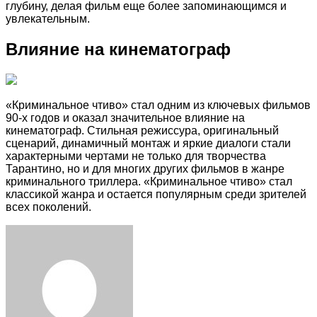
глубину, делая фильм еще более запоминающимся и
увлекательным.
Влияние на кинематограф
«Криминальное чтиво» стал одним из ключевых фильмов
90-х годов и оказал значительное влияние на
кинематограф. Стильная режиссура, оригинальный
сценарий, динамичный монтаж и яркие диалоги стали
характерными чертами не только для творчества
Тарантино, но и для многих других фильмов в жанре
криминального триллера. «Криминальное чтиво» стал
классикой жанра и остается популярным среди зрителей
всех поколений.
Facebook
Twitter
LinkedIn
Tumblr
Pinterest
Reddit
VKontakte
Odnoklassniki
Skype
WhatsApp
Telegram
Viber
Share
Print
via
Email